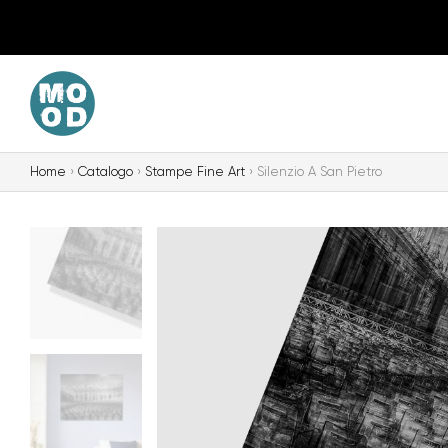
Vai
al
contenuto
Home
Catalogo
Stampe Fine Art
Silenzio A San Pietro