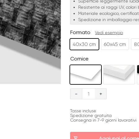
Superficie leggermente luci
Resistente ai raggi UV, colori b
Materiale ecologico, certific
Spedizione in imballaggio res
Formato
Vedi esempio
40x30 cm
60x45 cm
8
Cornice
Silenzio
-
+
a
San
Tasse incluse
Spedizione gratuita
Pietro
Consegna in 7-9 giorni lavorativi
quantità
Aggiungi al carre