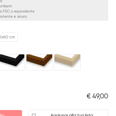
da
rillanti
ato FSC o equivalente
istente e sicuro
0x60 cm
€
49,00
Aggiungi alla tua lista
llo