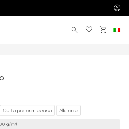
Cerca
ro
Carta premium opaca
Alluminio
00 g/m²)