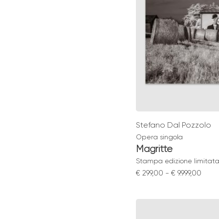
Stefano Dal Pozzolo
Opera singola
Magritte
Stampa edizione limitat
Fasc
€
299,00
-
€
9.999,00
di
prez
da