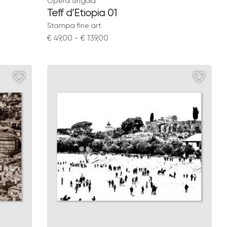
Opera singola
Teff d’Etiopia 01
Stampa fine art
Fascia
€
49,00
-
€
139,00
di
prezzo:
da
€ 49,00