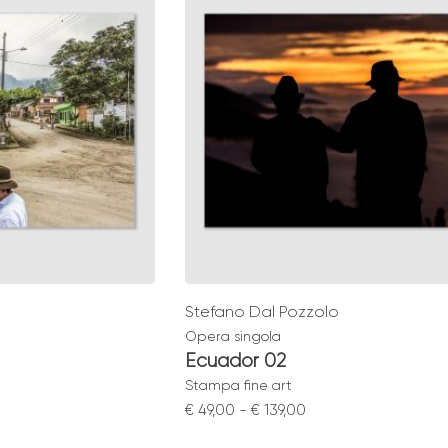
,00
€ 49,00
Stefano Dal Pozzolo
Opera singola
Ecuador 02
Stampa fine art
Fascia
€
49,00
-
€
139,00
di