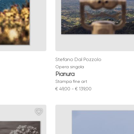
Stefano Dal Pozzolo
Opera singola
Pianura
Stampa fine art
Fascia
€
49,00
-
€
139,00
di
:
prezzo:
da
€ 49,00