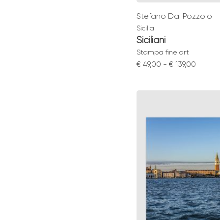
Stefano Dal Pozzolo
Sicilia
Siciliani
Stampa fine art
Fascia
€
49,00
-
€
139,00
di
prezzo
da
€ 49,00