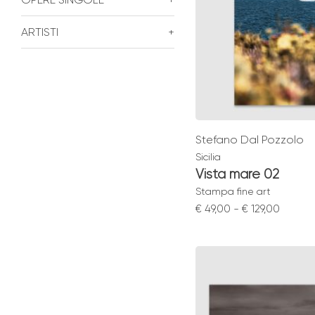
ARTISTI
+
Stefano Dal Pozzolo
Sicilia
Vista mare 02
Stampa fine art
Fascia
€
49,00
-
€
129,00
di
prezzo
da
€ 49,00