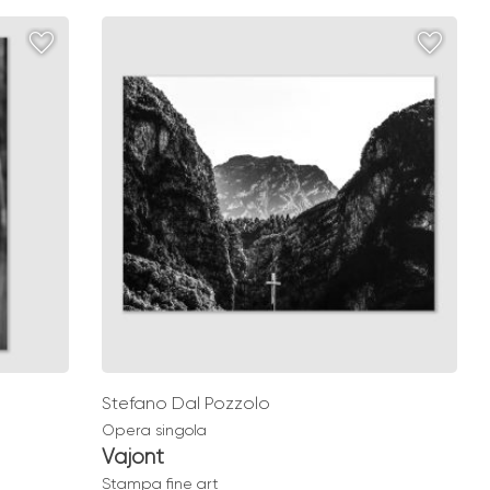
prezzo:
da
€ 49,00
Stefano Dal Pozzolo
Opera singola
Vajont
Stampa fine art