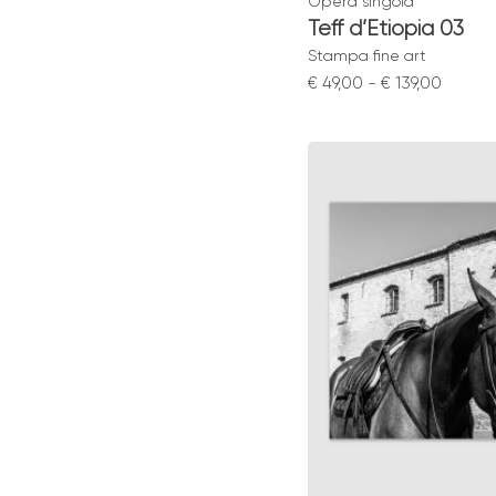
Opera singola
Teff d’Etiopia 03
Stampa fine art
Fascia
€
49,00
-
€
139,00
di
prezzo
da
€ 49,00