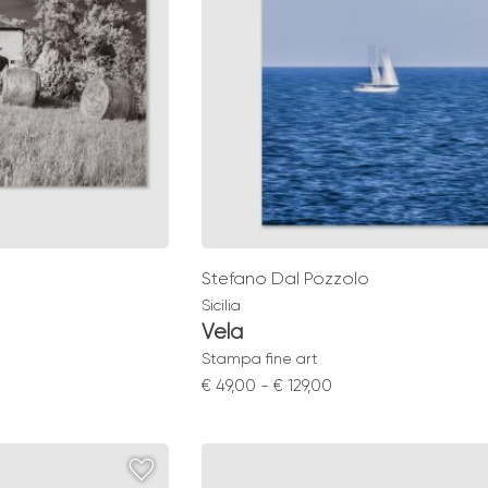
Stefano Dal Pozzolo
Sicilia
Vela
a
Stampa fine art
ia
Fascia
€
49,00
-
€
129,00
di
zo:
prezzo:
da