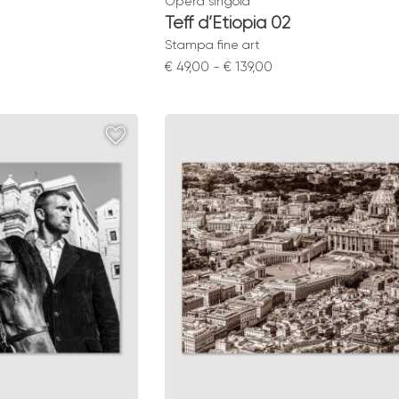
Opera singola
Teff d’Etiopia 02
Stampa fine art
Fascia
€
49,00
-
€
139,00
di
:
prezzo:
da
€ 49,00