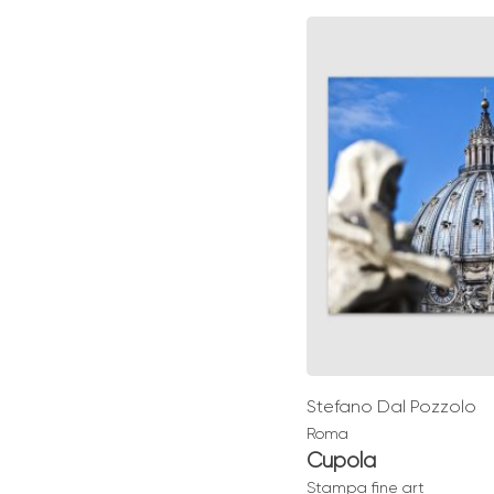
prezzo
da
€ 49,00
Stefano Dal Pozzolo
Roma
Cupola
Stampa fine art