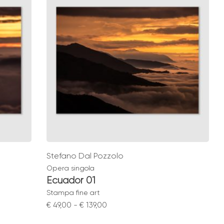
€ 49,00
Stefano Dal Pozzolo
Opera singola
Ecuador 01
Stampa fine art
Fascia
€
49,00
-
€
139,00
di