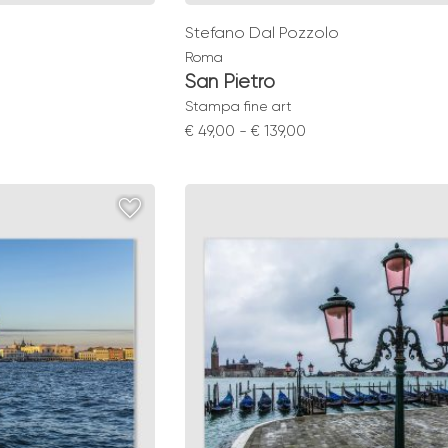
Stefano Dal Pozzolo
Roma
San Pietro
Stampa fine art
Fascia
€
49,00
-
€
139,00
di
:
prezzo:
da
€ 49,00