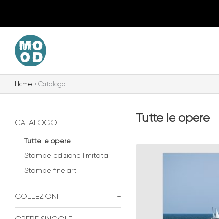
Vai
al
contenuto
Home
Catalogo
Tutte le opere
CATALOGO
-
Tutte le opere
Stampe edizione limitata
Stampe fine art
COLLEZIONI
+
OPERE SINGOLE
+