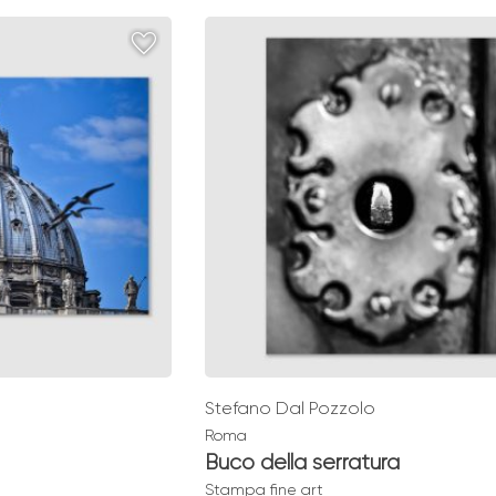
:
prezzo:
da
€ 49,00
Stefano Dal Pozzolo
Roma
Buco della serratura
Stampa fine art