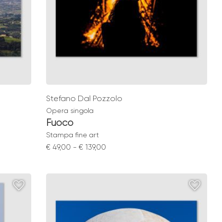
Stefano Dal Pozzolo
Opera singola
Fuoco
Stampa fine art
Fascia
€
49,00
-
€
139,00
di
prezzo:
da
€ 49,00