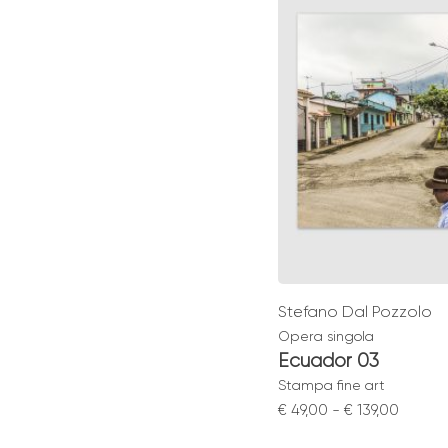
€ 299
Stefano Dal Pozzolo
Opera singola
Ecuador 03
Stampa fine art
Fascia
€
49,00
-
€
139,00
di