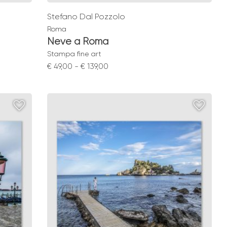
Stefano Dal Pozzolo
Roma
Neve a Roma
Stampa fine art
Fascia
€
49,00
-
€
139,00
di
prezzo:
da
€ 49,00