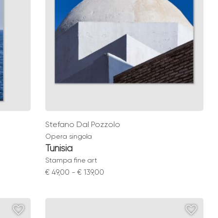
Stefano Dal Pozzolo
Opera singola
Tunisia
Stampa fine art
Fascia
€
49,00
-
€
139,00
di
prezzo:
da