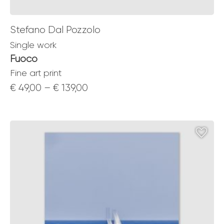
Stefano Dal Pozzolo
Single work
Fuoco
Fine art print
Price
€
49,00
–
€
139,00
range:
€ 49,00
through
€ 139,00