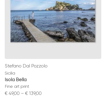
Stefano Dal Pozzolo
Sicilia
Isola Bella
Fine art print
Price
€
49,00
–
€
139,00
range: