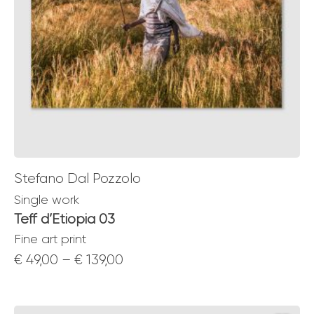
Stefano Dal Pozzolo
Single work
Teff d’Etiopia 03
Fine art print
Price
€
49,00
–
€
139,00
range:
€ 49,00