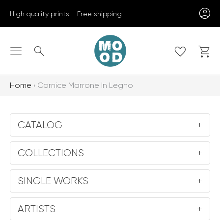
Skip
High quality prints - Free shipping
to
content
Search
Home
Cornice Marrone In Legno
CATALOG
+
COLLECTIONS
+
SINGLE WORKS
+
ARTISTS
+