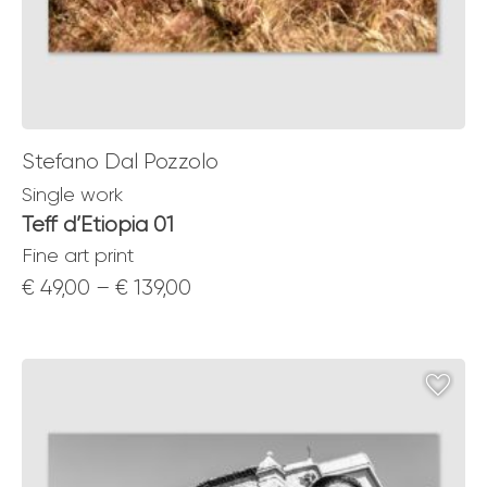
Stefano Dal Pozzolo
Single work
Teff d’Etiopia 01
Fine art print
Price
€
49,00
–
€
139,00
range:
€ 49,00
through
€ 139,00