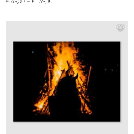
Price
€
49,00
–
€
139,00
range:
€ 49,00
through
€ 139,00