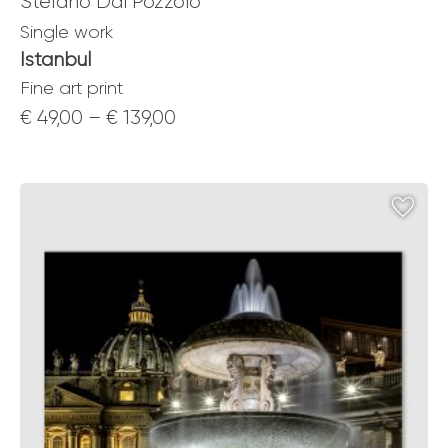
Stefano Dal Pozzolo
Single work
Istanbul
Fine art print
Price
€
49,00
–
€
139,00
range:
€ 49,00
through
€ 139,00