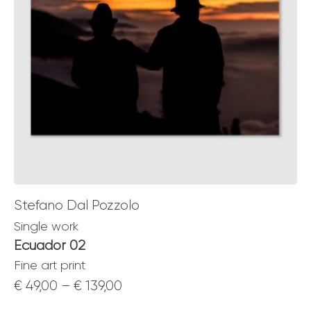
Stefano Dal Pozzolo
Single work
Ecuador 02
Fine art print
Price
€
49,00
–
€
139,00
range: