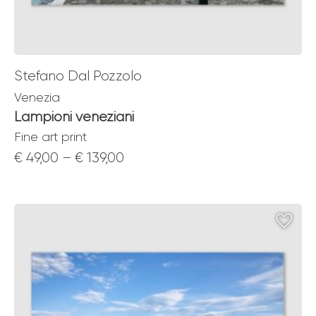
Stefano Dal Pozzolo
Venezia
Lampioni veneziani
Fine art print
Price
€
49,00
–
€
139,00
range:
€ 49,00
through
€ 139,00