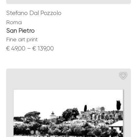
Stefano Dal Pozzolo
Roma
San Pietro
Fine art print
Price
€
49,00
–
€
139,00
range:
€ 49,00
through
€ 139,00