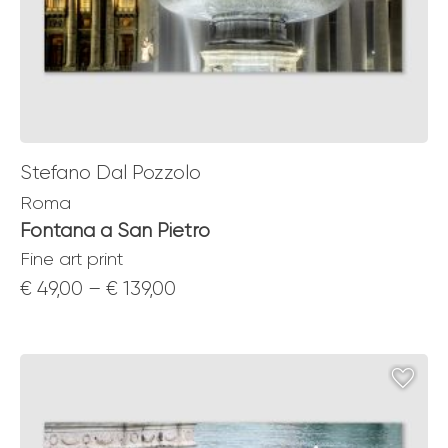
Stefano Dal Pozzolo
Roma
Fontana a San Pietro
Fine art print
Price
€
49,00
–
€
139,00
range:
€ 49,00
through
€ 139,00