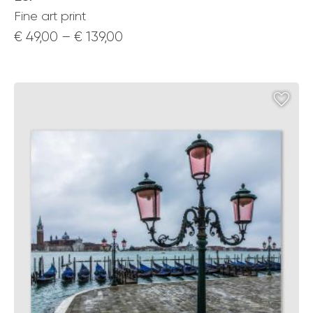
Fine art print
Price
€
49,00
–
€
139,00
range:
€ 49,00
through
€ 139,00