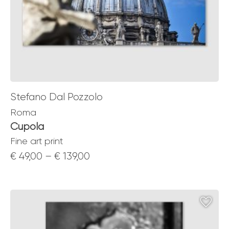
Stefano Dal Pozzolo
Roma
Cupola
Fine art print
Price
€
49,00
–
€
139,00
range:
€ 49,00
through
€ 139,00