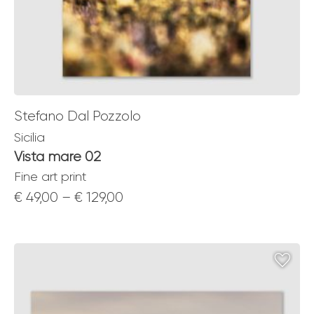
Stefano Dal Pozzolo
Sicilia
Vista mare 02
Fine art print
Price
€
49,00
–
€
129,00
range:
€ 49,00
through
€ 129,00