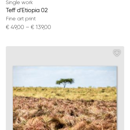
Single work
Teff d’Etiopia 02
Fine art print
Price
€
49,00
–
€
139,00
range:
€ 49,00
through
€ 139,00