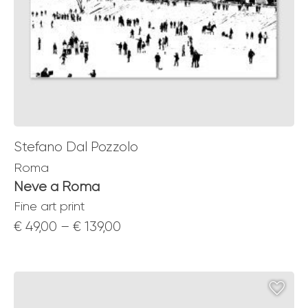
Stefano Dal Pozzolo
Roma
Neve a Roma
Fine art print
Price
€
49,00
–
€
139,00
range:
€ 49,00
through