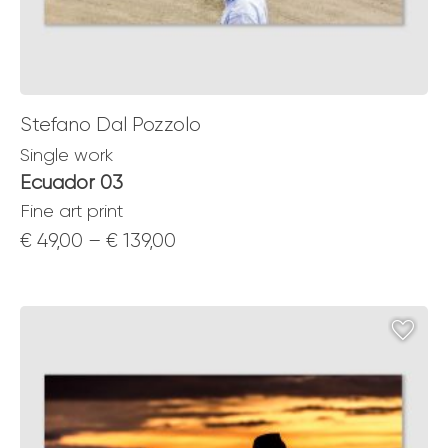
Stefano Dal Pozzolo
Single work
Ecuador 03
Fine art print
Price
€
49,00
–
€
139,00
range:
€ 49,00
through
€ 139,00