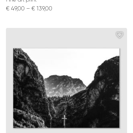
Price
€
49,00
–
€
139,00
range:
€ 49,00
through
€ 139,00