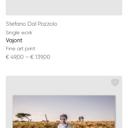
Stefano Dal Pozzolo
Single work
Vajont
Fine art print
Price
€
49,00
–
€
139,00
range:
€ 49,00
through
€ 139,00