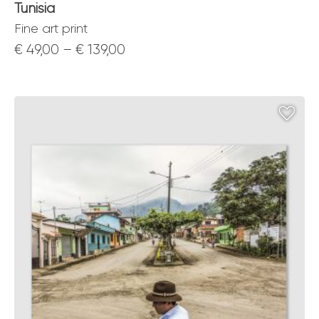
Tunisia
Fine art print
Price
€
49,00
–
€
139,00
range:
€ 49,00
through
€ 139,00