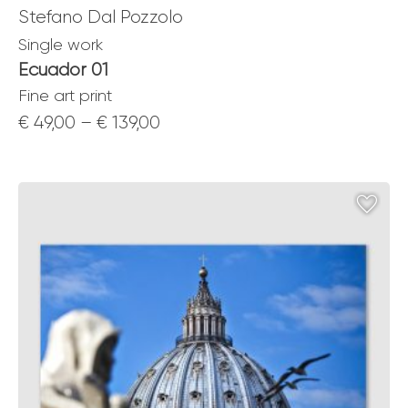
Stefano Dal Pozzolo
Single work
Ecuador 01
Fine art print
Price
€
49,00
–
€
139,00
range:
€ 49,00
through
€ 139,00